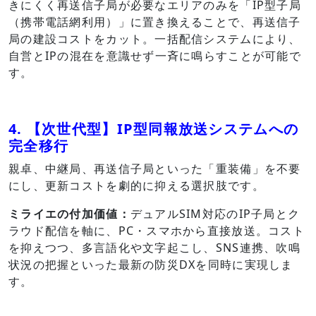
きにくく再送信子局が必要なエリアのみを「IP型子局
（携帯電話網利用）」に置き換えることで、再送信子
局の建設コストをカット。一括配信システムにより、
自営とIPの混在を意識せず一斉に鳴らすことが可能で
す。
4. 【次世代型】IP型同報放送システムへの
完全移行
親卓、中継局、再送信子局といった「重装備」を不要
にし、更新コストを劇的に抑える選択肢です。
ミライエの付加価値：
デュアルSIM対応のIP子局とク
ラウド配信を軸に、PC・スマホから直接放送。コスト
を抑えつつ、多言語化や文字起こし、SNS連携、吹鳴
状況の把握といった最新の防災DXを同時に実現しま
す。