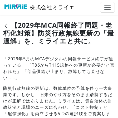
株式会社ミライエ
【2029年MCA同報終了問題・老
朽化対策】防災行政無線更新の「最
適解」を、ミライエと共に。
「2029年5月のMCAデジタルの同報サービス終了が迫
っている」 「T86からT115規格への更新が必要だと言
われた」 「部品供給が止まり、故障しても直せな
い……」
防災行政無線の更新は、数億単位の予算を伴う一大事
業です。しかし、旧来のやり方をそのまま踏襲するだ
けが正解ではありません。ミライエは、貴自治体の財
政状況と現場のニーズに合わせ、「コスト抑制」と
「配信強化」を両立させる5つの選択肢をご提案しま