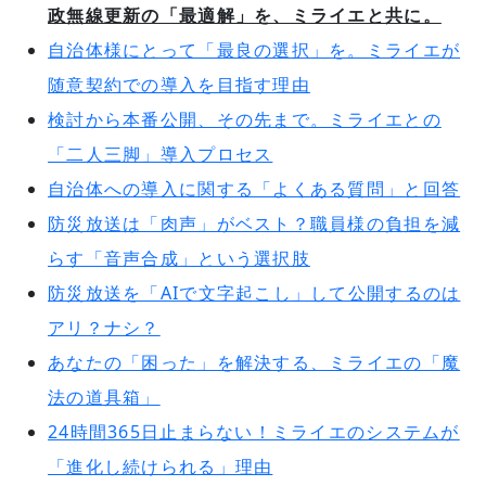
政無線更新の「最適解」を、ミライエと共に。
自治体様にとって「最良の選択」を。ミライエが
随意契約での導入を目指す理由
検討から本番公開、その先まで。ミライエとの
「二人三脚」導入プロセス
自治体への導入に関する「よくある質問」と回答
防災放送は「肉声」がベスト？職員様の負担を減
らす「音声合成」という選択肢
防災放送を「AIで文字起こし」して公開するのは
アリ？ナシ？
あなたの「困った」を解決する、ミライエの「魔
法の道具箱」
24時間365日止まらない！ミライエのシステムが
「進化し続けられる」理由