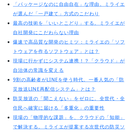
「パッケージなのに自由自在」な理由。ミライエ
が選んだ「一戸建て」方式のこだわり
最高の技術を「いいとこどり」する。ミライエが
自社開発にこだわらない理由
爆速で高品質な開発のヒミツ：ミライエの「ソフ
トウェアを作るソフトウェア」とは？
現場に行かずにシステム連携！？「クラウド」が
自治体の常識を変える
9割の高齢者がLINEを使う時代。一番人気の「防
災放送LINE再配信システム」とは？
防災放送の「聞こえない」をゼロに。全世代・全
住民へ確実に届ける「多重化」の重要性
現場の「物理的な課題」を、クラウドの「知能」
で解決する。ミライエが提案する次世代の防災ソ