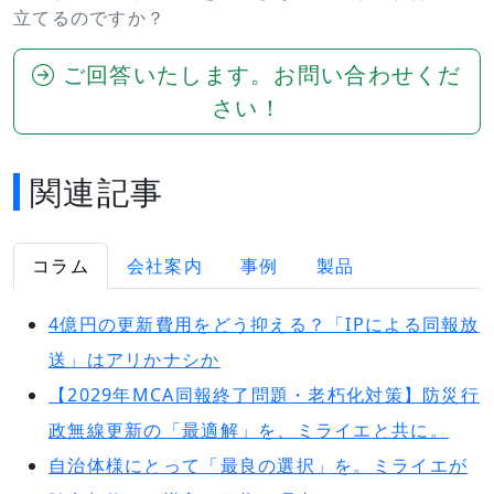
立てるのですか？
ご回答いたします。お問い合わせくだ
さい！
関連記事
コラム
会社案内
事例
製品
4億円の更新費用をどう抑える？「IPによる同報放
送」はアリかナシか
【2029年MCA同報終了問題・老朽化対策】防災行
政無線更新の「最適解」を、ミライエと共に。
自治体様にとって「最良の選択」を。ミライエが