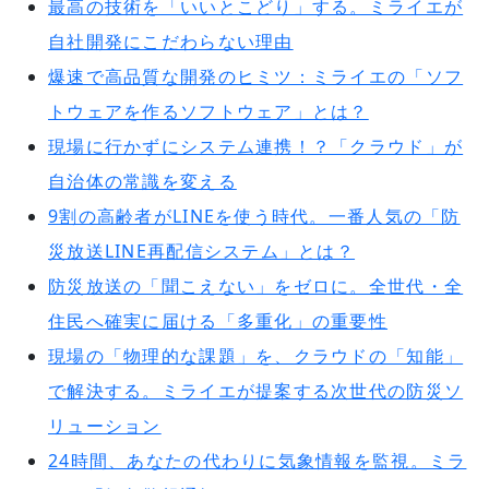
最高の技術を「いいとこどり」する。ミライエが
自社開発にこだわらない理由
爆速で高品質な開発のヒミツ：ミライエの「ソフ
トウェアを作るソフトウェア」とは？
現場に行かずにシステム連携！？「クラウド」が
自治体の常識を変える
9割の高齢者がLINEを使う時代。一番人気の「防
災放送LINE再配信システム」とは？
防災放送の「聞こえない」をゼロに。全世代・全
住民へ確実に届ける「多重化」の重要性
現場の「物理的な課題」を、クラウドの「知能」
で解決する。ミライエが提案する次世代の防災ソ
リューション
24時間、あなたの代わりに気象情報を監視。ミラ