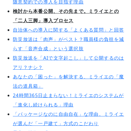
随意契約での導入を目指す理由
検討から本番公開、その先まで。ミライエとの
「二人三脚」導入プロセス
自治体への導入に関する「よくある質問」と回答
防災放送は「肉声」がベスト？職員様の負担を減
らす「音声合成」という選択肢
防災放送を「AIで文字起こし」して公開するのは
アリ？ナシ？
あなたの「困った」を解決する、ミライエの「魔
法の道具箱」
24時間365日止まらない！ミライエのシステムが
「進化し続けられる」理由
「パッケージなのに自由自在」な理由。ミライエ
が選んだ「一戸建て」方式のこだわり