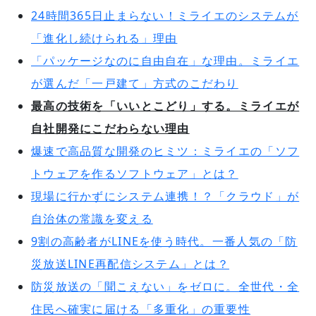
24時間365日止まらない！ミライエのシステムが
「進化し続けられる」理由
「パッケージなのに自由自在」な理由。ミライエ
が選んだ「一戸建て」方式のこだわり
最高の技術を「いいとこどり」する。ミライエが
自社開発にこだわらない理由
爆速で高品質な開発のヒミツ：ミライエの「ソフ
トウェアを作るソフトウェア」とは？
現場に行かずにシステム連携！？「クラウド」が
自治体の常識を変える
9割の高齢者がLINEを使う時代。一番人気の「防
災放送LINE再配信システム」とは？
防災放送の「聞こえない」をゼロに。全世代・全
住民へ確実に届ける「多重化」の重要性