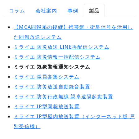
コラム
会社案内
事例
製品
【MCA同報系の後継】携帯網・衛星信号を活用し
た同報放送システム
ミライエ 防災放送 LINE再配信システム
ミライエ 防災情報一括配信システム
ミライエ 気象警報通知システム
ミライエ 職員参集システム
ミライエ 防災放送自動録音装置
ミライエ 防災行政無線 親卓遠隔起動装置
ミライエ IP型同報放送装置
ミライエ IP型屋内放送装置（インターネット版 戸
別受信機）