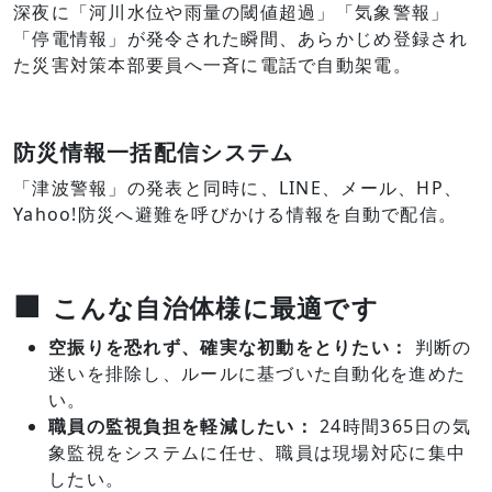
深夜に「河川水位や雨量の閾値超過」「気象警報」
「停電情報」が発令された瞬間、あらかじめ登録され
た災害対策本部要員へ一斉に電話で自動架電。
防災情報一括配信システム
「津波警報」の発表と同時に、LINE、メール、HP、
Yahoo!防災へ避難を呼びかける情報を自動で配信。
■
こんな自治体様に最適です
空振りを恐れず、確実な初動をとりたい：
判断の
迷いを排除し、ルールに基づいた自動化を進めた
い。
職員の監視負担を軽減したい：
24時間365日の気
象監視をシステムに任せ、職員は現場対応に集中
したい。