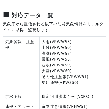
■
対応データ一覧
気象庁から配信される以下の防災気象情報をリアルタ
イムに取得・監視します。
気象警報・注意
大雨(VPWW55)
報
土砂(VPWW56)
高潮(VPWW57)
暴風(VPWW58)
波浪(VPWW59)
大雪(VPWW60)
その他注意報(VPWW61)
集約通報(VPWS50)
洪水予報
指定河川洪水予報 (VXKOii)
速報・アラート
竜巻注意情報(VPHW51)