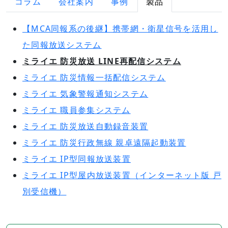
コラム
会社案内
事例
製品
【MCA同報系の後継】携帯網・衛星信号を活用し
た同報放送システム
ミライエ 防災放送 LINE再配信システム
ミライエ 防災情報一括配信システム
ミライエ 気象警報通知システム
ミライエ 職員参集システム
ミライエ 防災放送自動録音装置
ミライエ 防災行政無線 親卓遠隔起動装置
ミライエ IP型同報放送装置
ミライエ IP型屋内放送装置（インターネット版 戸
別受信機）