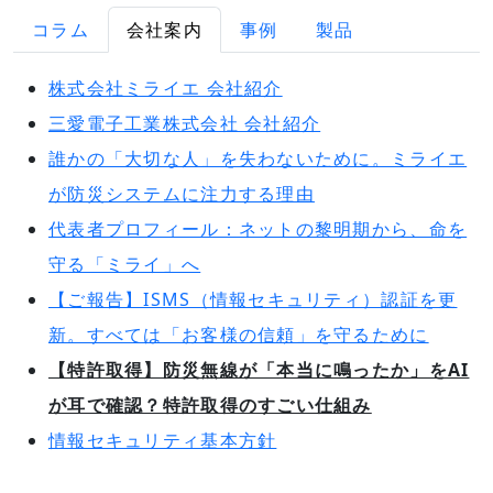
コラム
会社案内
事例
製品
株式会社ミライエ 会社紹介
三愛電子工業株式会社 会社紹介
誰かの「大切な人」を失わないために。ミライエ
が防災システムに注力する理由
代表者プロフィール：ネットの黎明期から、命を
守る「ミライ」へ
【ご報告】ISMS（情報セキュリティ）認証を更
新。すべては「お客様の信頼」を守るために
【特許取得】防災無線が「本当に鳴ったか」をAI
が耳で確認？特許取得のすごい仕組み
情報セキュリティ基本方針