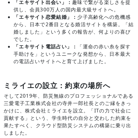
「エキサイト出会い」：
趣味で繋がる楽しさを提
供し、会員300万人の国内最大級サイトへ。
「エキサイト恋愛結婚」：
少子高齢化への危機感
から、日本で2番目となる婚活サイトを構築。「結
婚しました」という多くの報告が、何よりの喜び
でした。
「エキサイト電話占い」：
「運命の赤い糸を探す
手助けを」というユニークな発想から、日本最大
の電話占いサイトへと育て上げました。
ミライエの設立：約束の場所へ
そして2019年、防災無線のプロフェッショナルである
三愛電子工業株式会社の寺井一郎社長とのご縁をきっ
かけに、株式会社ミライエを設立。「ITの力で社会に
貢献する」という、学生時代の自分と交わした約束を
果たすべく、クラウド型防災システムの構築に乗り出
しました。