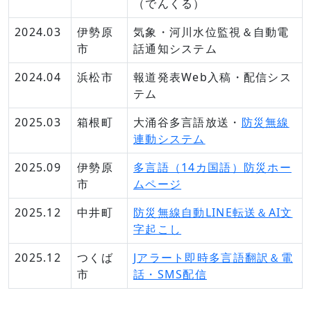
（でんくる）
2024.03
伊勢原
気象・河川水位監視＆自動電
市
話通知システム
2024.04
浜松市
報道発表Web入稿・配信シス
テム
2025.03
箱根町
大涌谷多言語放送・
防災無線
連動システム
2025.09
伊勢原
多言語（14カ国語）防災ホー
市
ムページ
2025.12
中井町
防災無線自動LINE転送＆AI文
字起こし
2025.12
つくば
Jアラート即時多言語翻訳＆電
市
話・SMS配信