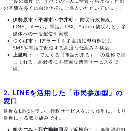
「一度の操作で、すべての住民に情報を届ける」ため
の基盤を多くの自治体様にご導入いただいています。
伊勢原市・平塚市・中井町：
防災行政無線、
LINE、メール、電話、FAX、Yahoo!防災など、多
媒体への一括配信を実現。
つくば市：
Jアラートを多言語に即時翻訳し、
SMSや電話で配信する高度な仕組みを構築。
上里町：
「でんくる（電話が来る）」の愛称で親
しまれる、高齢者にも確実な架電サービスを提
供。
2. LINEを活用した「市民参加型」の
窓口
身近なLINEを使い、行政サービスをより便利に、より
身近にする取り組みです。
粗大ごみ・死亡動物回収（浜松市）：
画像認識AI