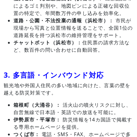
によるゴミ判別や、地図ピンによる正確な回収位
置の特定で、年間数万件の申し込みを効率化。
道路・公園・不法投棄の通報（浜松市）：
市民が
現場から写真と位置情報を送ることで、全国1位の
道路延長を持つ浜松市の維持管理をサポート。
チャットボット（浜松市）：
住民票の請求方法な
ど、数百件の問い合わせに自動回答。
3. 多言語・インバウンド対応
観光地や外国人住民の多い地域に向けた、言葉の壁を
越える防災対策です。
箱根町（大涌谷）：
活火山の噴火リスクに対し、
自営無線で日本語・英語での放送を可能に。
伊勢原市・平塚市：
防災情報を14カ国語で掲載す
る専用ホームページを提供。
つくば市：
電話・SMS・FAX、ホームページで多