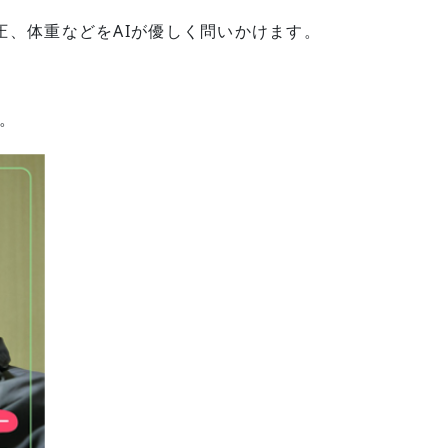
圧、体重などをAIが優しく問いかけます。
。
。