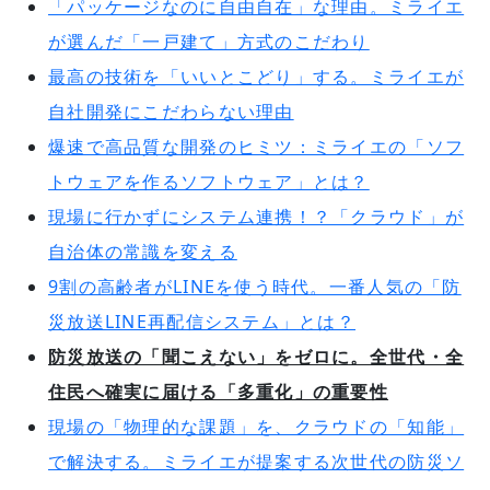
「パッケージなのに自由自在」な理由。ミライエ
が選んだ「一戸建て」方式のこだわり
最高の技術を「いいとこどり」する。ミライエが
自社開発にこだわらない理由
爆速で高品質な開発のヒミツ：ミライエの「ソフ
トウェアを作るソフトウェア」とは？
現場に行かずにシステム連携！？「クラウド」が
自治体の常識を変える
9割の高齢者がLINEを使う時代。一番人気の「防
災放送LINE再配信システム」とは？
防災放送の「聞こえない」をゼロに。全世代・全
住民へ確実に届ける「多重化」の重要性
現場の「物理的な課題」を、クラウドの「知能」
で解決する。ミライエが提案する次世代の防災ソ