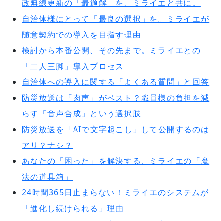
政無線更新の「最適解」を、ミライエと共に。
自治体様にとって「最良の選択」を。ミライエが
随意契約での導入を目指す理由
検討から本番公開、その先まで。ミライエとの
「二人三脚」導入プロセス
自治体への導入に関する「よくある質問」と回答
防災放送は「肉声」がベスト？職員様の負担を減
らす「音声合成」という選択肢
防災放送を「AIで文字起こし」して公開するのは
アリ？ナシ？
あなたの「困った」を解決する、ミライエの「魔
法の道具箱」
24時間365日止まらない！ミライエのシステムが
「進化し続けられる」理由