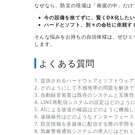
なぜなら、防災の現場は「画面の中」だけ
今の設備を捨てずに、賢くDX化した
ハードとソフト、別々の会社に依頼す
そんな悩みをお持ちの自治体様は、ぜひミ
します。
よくある質問
1. 提供されるハードウェアとソフトウェ
2. どのようにして不感地帯の問題を解決
3. 自動録音装置は既存のシステムと互換
4. LINE再配信システムの設定はどのよう
5. AIによる放送の確認はどのように機能
6. 遠隔操作はどのようなインターフェー
7. 防災情報を多媒体に配信する際の手間
8. 気象警報通知システムの導入にはどれ