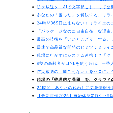
防災放送を「AIで文字起こし」して公
あなたの「困った」を解決する、ミラ
24時間365日止まらない！ミライエ
「パッケージなのに自由自在」な理由
最高の技術を「いいとこどり」する。
爆速で高品質な開発のヒミツ：ミライ
現場に行かずにシステム連携！？「ク
9割の高齢者がLINEを使う時代。一番
防災放送の「聞こえない」をゼロに。
現場の「物理的な課題」を、クラウド
24時間、あなたの代わりに気象情報
【最新事例2026】自治体防災DX：