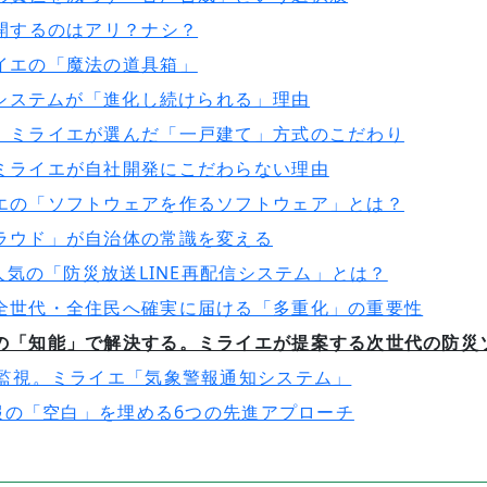
開するのはアリ？ナシ？
イエの「魔法の道具箱」
のシステムが「進化し続けられる」理由
。ミライエが選んだ「一戸建て」方式のこだわり
ミライエが自社開発にこだわらない理由
エの「ソフトウェアを作るソフトウェア」とは？
ラウド」が自治体の常識を変える
人気の「防災放送LINE再配信システム」とは？
全世代・全住民へ確実に届ける「多重化」の重要性
の「知能」で解決する。ミライエが提案する次世代の防災
を監視。ミライエ「気象警報通知システム」
情報の「空白」を埋める6つの先進アプローチ