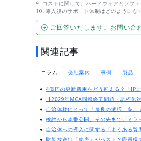
9. コストに関して、ハードウェアとソフ
10. 導入後のサポート体制はどのように
ご回答いたします。お問い合
関連記事
コラム
会社案内
事例
製品
4億円の更新費用をどう抑える？「IP
【2029年MCA同報終了問題・老朽
自治体様にとって「最良の選択」を。
検討から本番公開、その先まで。ミラ
自治体への導入に関する「よくある質
防災放送は「肉声」がベスト？職員様