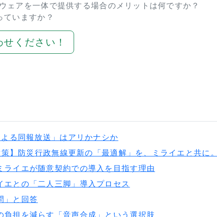
トウェアを一体で提供する場合のメリットは何ですか？
なっていますか？
わせください！
による同報放送」はアリかナシか
化対策】防災行政無線更新の「最適解」を、ミライエと共に
ミライエが随意契約での導入を目指す理由
イエとの「二人三脚」導入プロセス
問」と回答
の負担を減らす「音声合成」という選択肢