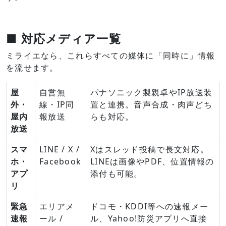
■ 対応メディア一覧
ミライエなら、これらすべての媒体に「同時に」情報
を流せます。
屋
自営無
パナソニック製親卓やIP放送装
外・
線・IP同
置と連携。音声合成・肉声どち
屋内
報放送
らも対応。
放送
スマ
LINE / X /
Xはスレッド投稿で長文対応。
ホ・
Facebook
LINEは画像やPDF、位置情報の
アプ
添付も可能。
リ
緊急
エリアメ
ドコモ・KDDI等への速報メー
速報
ール /
ル、Yahoo!防災アプリへ直接