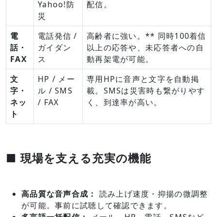
Yahoo!防
配信。
災
電
電話発信 /
高齢者に強い。** 同時100着信
話・
ガイダン
以上の応答や、未応答者への自
FAX
ス
動再架電が可能。
文
HP / メー
専用HPに音声と文字を自動掲
字・
ル / SMS
載。SMSは災害時も繋がりやす
ネッ
/ FAX
く、到達率が高い。
ト
■ 現場を支える充実の機能
高品質な音声合成：
読み上げ速度・抑揚の微調整
が可能。事前に試聴して確認できます。
多言語一括配信：
メール、HP、電話、SMSなど