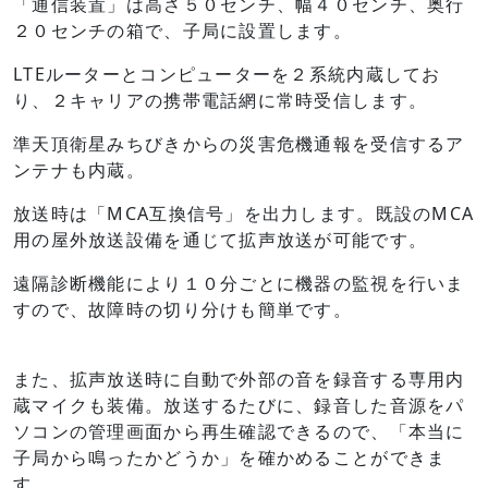
「通信装置」は高さ５０センチ、幅４０センチ、奥行
２０センチの箱で、子局に設置します。
LTEルーターとコンピューターを２系統内蔵してお
り、２キャリアの携帯電話網に常時受信します。
準天頂衛星みちびきからの災害危機通報を受信するア
ンテナも内蔵。
放送時は「MCA互換信号」を出力します。既設のMCA
用の屋外放送設備を通じて拡声放送が可能です。
遠隔診断機能により１０分ごとに機器の監視を行いま
すので、故障時の切り分けも簡単です。
また、拡声放送時に自動で外部の音を録音する専用内
蔵マイクも装備。放送するたびに、録音した音源をパ
ソコンの管理画面から再生確認できるので、「本当に
子局から鳴ったかどうか」を確かめることができま
す。