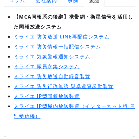
コラム
会社案内
事例
製品
【MCA同報系の後継】携帯網・衛星信号を活用し
た同報放送システム
ミライエ 防災放送 LINE再配信システム
ミライエ 防災情報一括配信システム
ミライエ 気象警報通知システム
ミライエ 職員参集システム
ミライエ 防災放送自動録音装置
ミライエ 防災行政無線 親卓遠隔起動装置
ミライエ IP型同報放送装置
ミライエ IP型屋内放送装置（インターネット版 戸
別受信機）