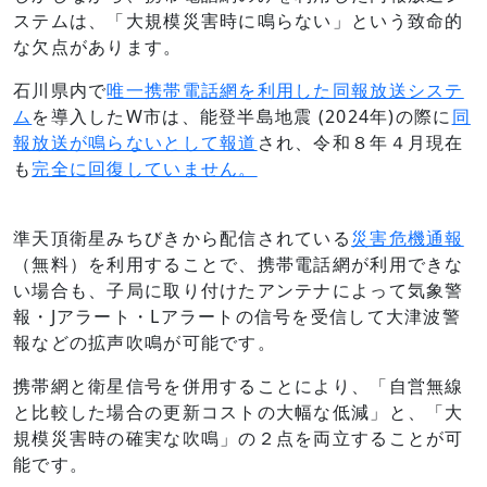
ステムは、「大規模災害時に鳴らない」という致命的
な欠点があります。
石川県内で
唯一携帯電話網を利用した同報放送システ
ム
を導入したW市は、能登半島地震 (2024年)の際に
同
報放送が鳴らないとして報道
され、令和８年４月現在
も
完全に回復していません。
準天頂衛星みちびきから配信されている
災害危機通報
（無料）を利用することで、携帯電話網が利用できな
い場合も、子局に取り付けたアンテナによって気象警
報・Jアラート・Lアラートの信号を受信して大津波警
報などの
拡声吹鳴が可能です。
携帯網と衛星信号を併用することにより、「自営無線
と比較した場合の更新コストの大幅な低減」と、「大
規模災害時の確実な吹鳴」の２点を両立することが可
能です。