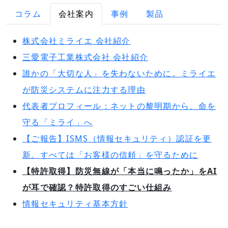
コラム
会社案内
事例
製品
株式会社ミライエ 会社紹介
三愛電子工業株式会社 会社紹介
誰かの「大切な人」を失わないために。ミライエ
が防災システムに注力する理由
代表者プロフィール：ネットの黎明期から、命を
守る「ミライ」へ
【ご報告】ISMS（情報セキュリティ）認証を更
新。すべては「お客様の信頼」を守るために
【特許取得】防災無線が「本当に鳴ったか」をAI
が耳で確認？特許取得のすごい仕組み
情報セキュリティ基本方針