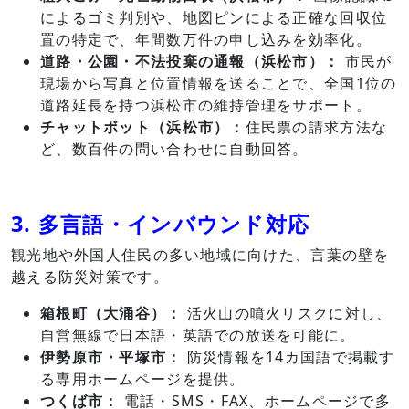
によるゴミ判別や、地図ピンによる正確な回収位
置の特定で、年間数万件の申し込みを効率化。
道路・公園・不法投棄の通報（浜松市）：
市民が
現場から写真と位置情報を送ることで、全国1位の
道路延長を持つ浜松市の維持管理をサポート。
チャットボット（浜松市）：
住民票の請求方法な
ど、数百件の問い合わせに自動回答。
3. 多言語・インバウンド対応
観光地や外国人住民の多い地域に向けた、言葉の壁を
越える防災対策です。
箱根町（大涌谷）：
活火山の噴火リスクに対し、
自営無線で日本語・英語での放送を可能に。
伊勢原市・平塚市：
防災情報を14カ国語で掲載す
る専用ホームページを提供。
つくば市：
電話・SMS・FAX、ホームページで多