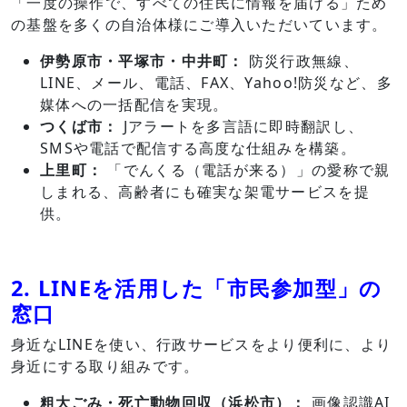
「一度の操作で、すべての住民に情報を届ける」ため
の基盤を多くの自治体様にご導入いただいています。
伊勢原市・平塚市・中井町：
防災行政無線、
LINE、メール、電話、FAX、Yahoo!防災など、多
媒体への一括配信を実現。
つくば市：
Jアラートを多言語に即時翻訳し、
SMSや電話で配信する高度な仕組みを構築。
上里町：
「でんくる（電話が来る）」の愛称で親
しまれる、高齢者にも確実な架電サービスを提
供。
2. LINEを活用した「市民参加型」の
窓口
身近なLINEを使い、行政サービスをより便利に、より
身近にする取り組みです。
粗大ごみ・死亡動物回収（浜松市）：
画像認識AI