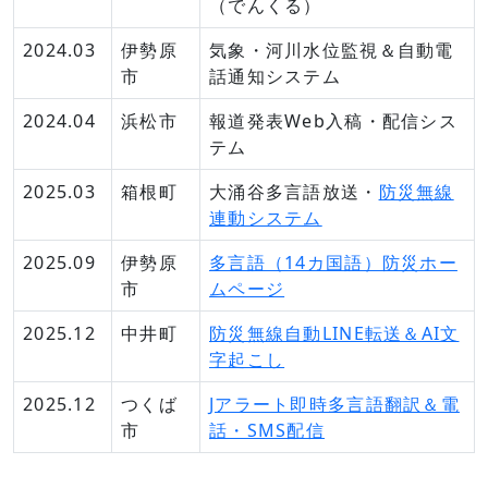
（でんくる）
2024.03
伊勢原
気象・河川水位監視＆自動電
市
話通知システム
2024.04
浜松市
報道発表Web入稿・配信シス
テム
2025.03
箱根町
大涌谷多言語放送・
防災無線
連動システム
2025.09
伊勢原
多言語（14カ国語）防災ホー
市
ムページ
2025.12
中井町
防災無線自動LINE転送＆AI文
字起こし
2025.12
つくば
Jアラート即時多言語翻訳＆電
市
話・SMS配信