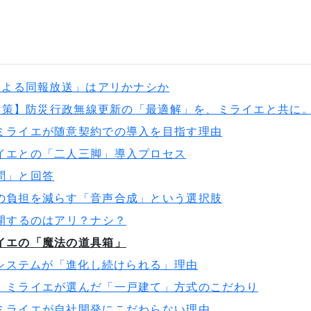
による同報放送」はアリかナシか
化対策】防災行政無線更新の「最適解」を、ミライエと共に
ミライエが随意契約での導入を目指す理由
イエとの「二人三脚」導入プロセス
問」と回答
の負担を減らす「音声合成」という選択肢
開するのはアリ？ナシ？
イエの「魔法の道具箱」
のシステムが「進化し続けられる」理由
。ミライエが選んだ「一戸建て」方式のこだわり
ミライエが自社開発にこだわらない理由