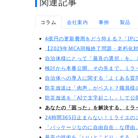
関連記事
コラム
会社案内
事例
製品
4億円の更新費用をどう抑える？「IP
【2029年MCA同報終了問題・老朽
自治体様にとって「最良の選択」を。
検討から本番公開、その先まで。ミラ
自治体への導入に関する「よくある質
防災放送は「肉声」がベスト？職員様
防災放送を「AIで文字起こし」して公
あなたの「困った」を解決する、ミラ
24時間365日止まらない！ミライエ
「パッケージなのに自由自在」な理由
最高の技術を「いいとこどり」する。