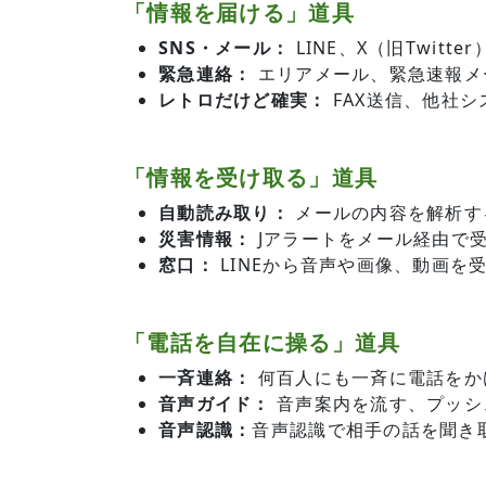
「情報を届ける」道具
SNS・メール：
LINE、X（旧Twitte
緊急連絡：
エリアメール、緊急速報メー
レトロだけど確実：
FAX送信、他社
「情報を受け取る」道具
自動読み取り：
メールの内容を解析す
災害情報：
Jアラートをメール経由で
窓口：
LINEから音声や画像、動画を
「電話を自在に操る」道具
一斉連絡：
何百人にも一斉に電話をか
音声ガイド：
音声案内を流す、プッシ
音声認識：
音声認識で相手の話を聞き