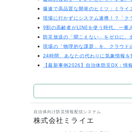
爆速で高品質な開発のヒミツ：ミライ
現場に行かずにシステム連携！？「ク
9割の高齢者がLINEを使う時代。一番
防災放送の「聞こえない」をゼロに。
現場の「物理的な課題」を、クラウド
24時間、あなたの代わりに気象情報
【最新事例2026】自治体防災DX：
自治体向け防災情報配信システム
株式会社ミライエ