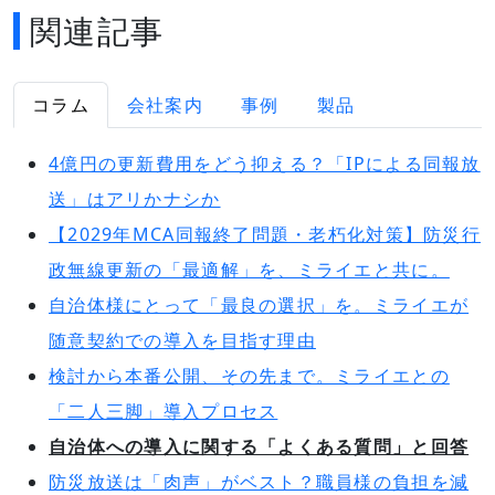
関連記事
コラム
会社案内
事例
製品
4億円の更新費用をどう抑える？「IPによる同報放
送」はアリかナシか
【2029年MCA同報終了問題・老朽化対策】防災行
政無線更新の「最適解」を、ミライエと共に。
自治体様にとって「最良の選択」を。ミライエが
随意契約での導入を目指す理由
検討から本番公開、その先まで。ミライエとの
「二人三脚」導入プロセス
自治体への導入に関する「よくある質問」と回答
防災放送は「肉声」がベスト？職員様の負担を減