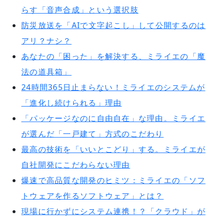
らす「音声合成」という選択肢
防災放送を「AIで文字起こし」して公開するのは
アリ？ナシ？
あなたの「困った」を解決する、ミライエの「魔
法の道具箱」
24時間365日止まらない！ミライエのシステムが
「進化し続けられる」理由
「パッケージなのに自由自在」な理由。ミライエ
が選んだ「一戸建て」方式のこだわり
最高の技術を「いいとこどり」する。ミライエが
自社開発にこだわらない理由
爆速で高品質な開発のヒミツ：ミライエの「ソフ
トウェアを作るソフトウェア」とは？
現場に行かずにシステム連携！？「クラウド」が