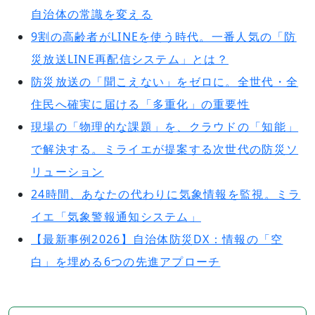
自治体の常識を変える
9割の高齢者がLINEを使う時代。一番人気の「防
災放送LINE再配信システム」とは？
防災放送の「聞こえない」をゼロに。全世代・全
住民へ確実に届ける「多重化」の重要性
現場の「物理的な課題」を、クラウドの「知能」
で解決する。ミライエが提案する次世代の防災ソ
リューション
24時間、あなたの代わりに気象情報を監視。ミラ
イエ「気象警報通知システム」
【最新事例2026】自治体防災DX：情報の「空
白」を埋める6つの先進アプローチ